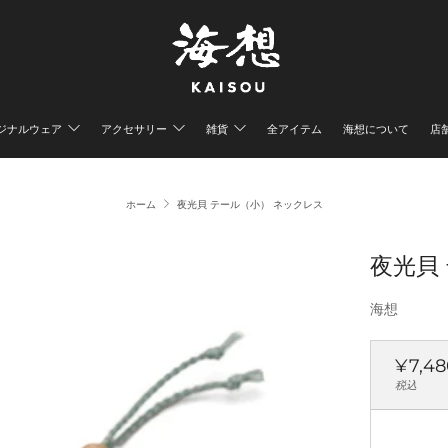
ジナルウェア
アクセサリー
雑貨
全アイテム
海想について
店
ホーム
夜光貝 テール（小） ネックレス
夜光貝
海想
通
¥7,48
常
税込
価
格