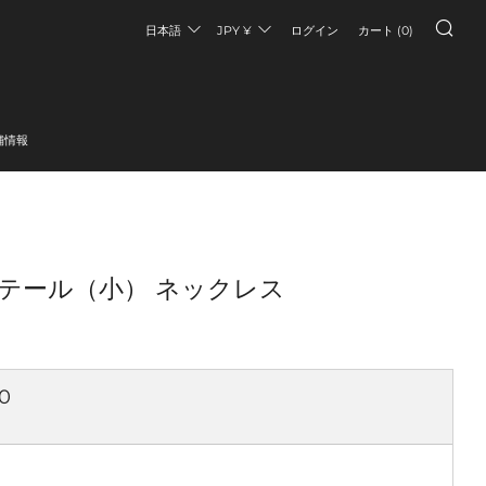
検索
日本語
JPY ¥
ログイン
カート (
0
)
舗情報
 テール（小） ネックレス
0