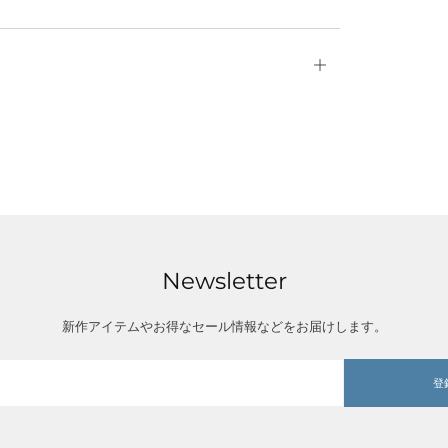
新
し
い
タ
ブ
で
表
Newsletter
示
新作アイテムやお得なセール情報などをお届けします。
登