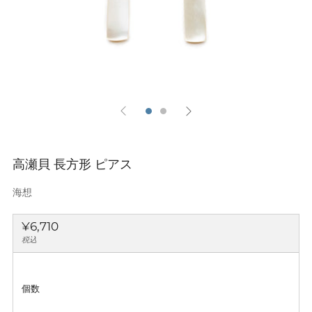
高瀬貝 長方形 ピアス
海想
通
¥6,710
常
税込
価
格
個数