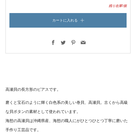
残り在庫1個
カートに入れる
Facebook
Twitter
Pinterest
Email
高瀬貝の長方形のピアスです。
磨くと宝石のように輝く白色系の美しい巻貝、高瀬貝。古くから高級
な貝ボタンの素材として使われています。
海想の高瀬貝は沖縄県産、海想の職人にがひとつひとつ丁寧に磨いた
手作り工芸品です。