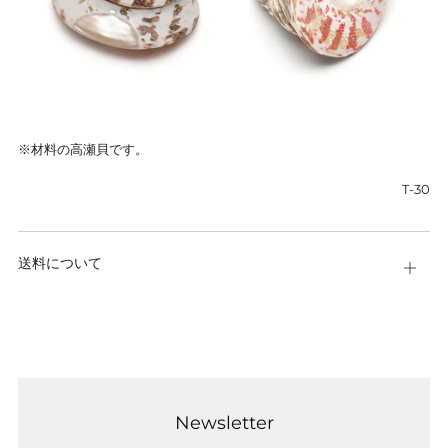
※材料の高瀬貝です。
T-30
送料について
新
し
い
タ
ブ
で
Newsletter
表