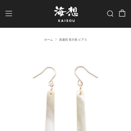
カー
検索
メニュー
ホーム
高瀬貝 長方形 ピアス